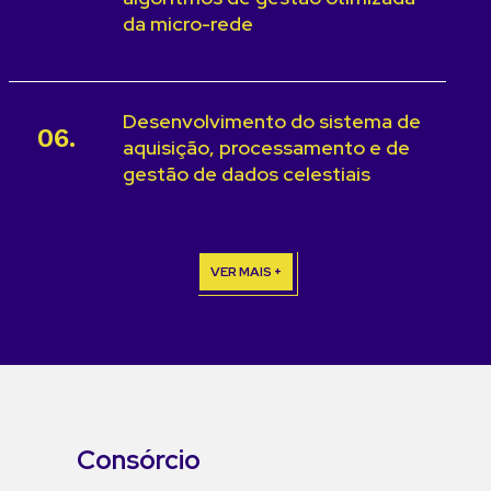
da micro-rede
Desenvolvimento do sistema de
06.
aquisição, processamento e de
gestão de dados celestiais
VER MAIS +
Consórcio